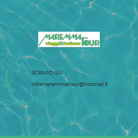
SCRIVICI SU
infomaremmatour@hotmail.it