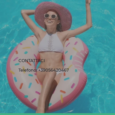
CONTATTACI
Telefono: +39056420467